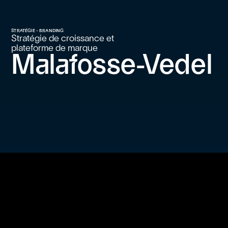
STRATÉGIE - BRANDING
Stratégie de croissance et
plateforme de marque
Malafosse-Vedel
Business model
Stratégie d'offre